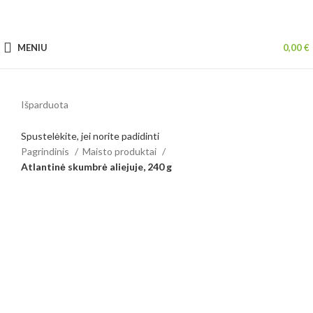
MENIU
0,00
€
Išparduota
Spustelėkite, jei norite padidinti
Pagrindinis
Maisto produktai
Atlantinė skumbrė aliejuje, 240 g