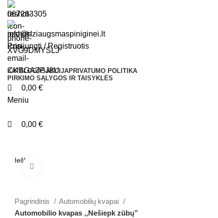
0
0
067263305
info@dziaugsmaspiniginei.lt
Prisijungti / Registruotis
KATALOGAS
AKCIJA
PRIVATUMO POLITIKA
PIRKIMO SĄLYGOS IR TAISYKLĖS
0,00
€
Meniu
0,00
€
Kategorijos
Spustelėkite, jei norite padidinti
Pagrindinis
Automobilių kvapai
Automobilio kvapas ,,Nešiepk zūbų”