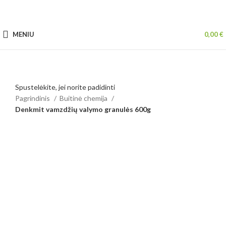
MENIU
0,00
€
Spustelėkite, jei norite padidinti
Pagrindinis
Buitinė chemija
Denkmit vamzdžių valymo granulės 600g