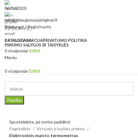
067263305
info@dziaugsmaspiniginei.lt
Prisijungti / Registruotis
KATALOGAS
AKCIJA
PRIVATUMO POLITIKA
PIRKIMO SĄLYGOS IR TAISYKLĖS
0
straipsniai
0,00
€
Meniu
0
straipsniai
0,00
€
Kategorijos
Paieška
Spustelėkite, jei norite padidinti
Pagrindinis
Virtuvės ir buities prekės
Elektroninis maisto termometras