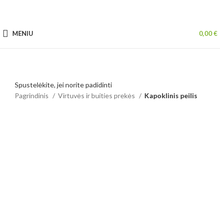
MENIU
0,00
€
Spustelėkite, jei norite padidinti
Pagrindinis
Virtuvės ir buities prekės
Kapoklinis peilis