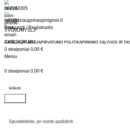
067263305
info@dziaugsmaspiniginei.lt
Prisijungti / Registruotis
KATALOGAS
AKCIJA
PRIVATUMO POLITIKA
PIRKIMO SĄLYGOS IR TA
0
straipsniai
0,00
€
Meniu
0
straipsniai
0,00
€
Kategorijos
Paieška
Spustelėkite, jei norite padidinti