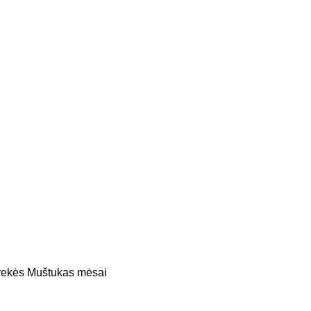
prekės
Muštukas mėsai