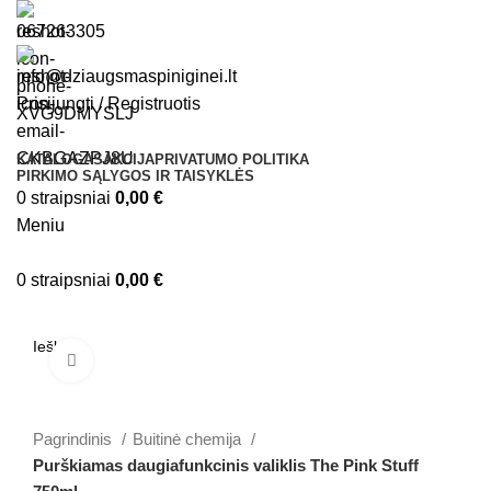
067263305
info@dziaugsmaspiniginei.lt
Prisijungti / Registruotis
KATALOGAS
AKCIJA
PRIVATUMO POLITIKA
PIRKIMO SĄLYGOS IR TAISYKLĖS
0
straipsniai
0,00
€
Meniu
0
straipsniai
0,00
€
Kategorijos
Spustelėkite, jei norite padidinti
Pagrindinis
Buitinė chemija
Purškiamas daugiafunkcinis valiklis The Pink Stuff