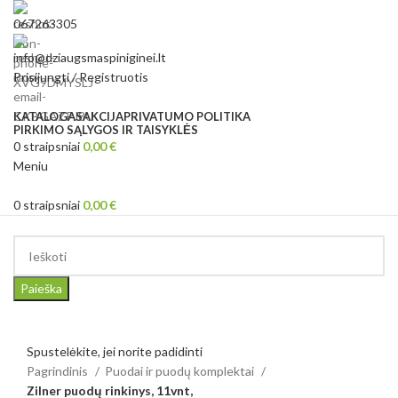
067263305
info@dziaugsmaspiniginei.lt
Prisijungti / Registruotis
KATALOGAS
AKCIJA
PRIVATUMO POLITIKA
PIRKIMO SĄLYGOS IR TAISYKLĖS
0
straipsniai
0,00
€
Meniu
0
straipsniai
0,00
€
Kategorijos
Paieška
Spustelėkite, jei norite padidinti
Pagrindinis
Puodai ir puodų komplektai
Zilner puodų rinkinys, 11vnt,