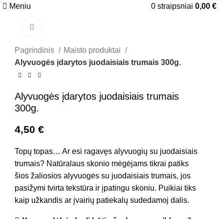
Meniu
0
straipsniai
0,00
€
Spustelėkite, jei norite padidinti
Pagrindinis
Maisto produktai
Alyvuogės įdarytos juodaisiais trumais 300g.
Alyvuogės įdarytos juodaisiais trumais
300g.
4,50
€
Topų topas… Ar esi ragavęs alyvuogių su juodaisiais
trumais? Natūralaus skonio mėgėjams tikrai patiks
šios žaliosios alyvuogės su juodaisiais trumais, jos
pasižymi tvirta tekstūra ir įpatingu skoniu. Puikiai tiks
kaip užkandis ar įvairių patiekalų sudedamoj dalis.