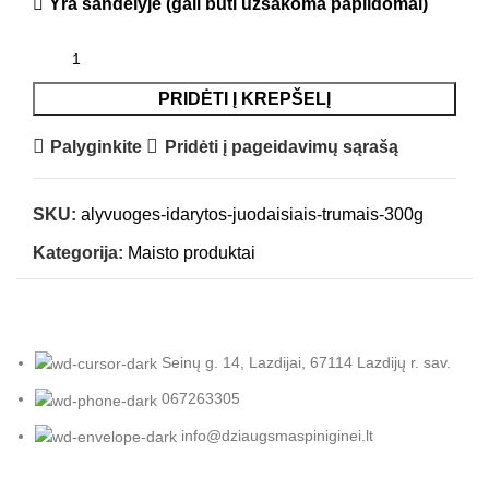
Yra sandėlyje (gali būti užsakoma papildomai)
PRIDĖTI Į KREPŠELĮ
Palyginkite
Pridėti į pageidavimų sąrašą
SKU:
alyvuoges-idarytos-juodaisiais-trumais-300g
Kategorija:
Maisto produktai
Seinų g. 14, Lazdijai, 67114 Lazdijų r. sav.
067263305
info@dziaugsmaspiniginei.lt