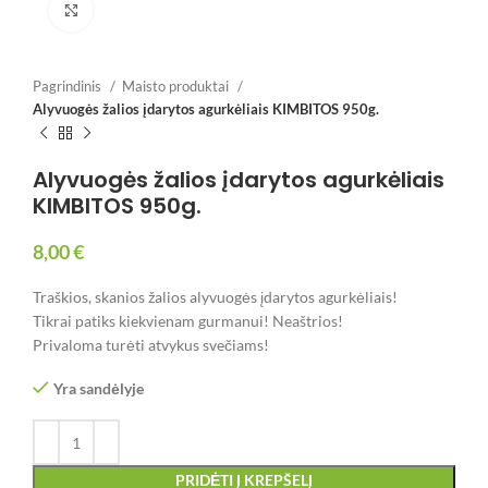
Spustelėkite, jei norite padidinti
Pagrindinis
Maisto produktai
Alyvuogės žalios įdarytos agurkėliais KIMBITOS 950g.
Alyvuogės žalios įdarytos agurkėliais
KIMBITOS 950g.
8,00
€
Traškios, skanios žalios alyvuogės įdarytos agurkėliais!
Tikrai patiks kiekvienam gurmanui! Neaštrios!
Privaloma turėti atvykus svečiams!
Yra sandėlyje
PRIDĖTI Į KREPŠELĮ