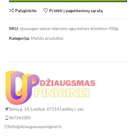
Palyginkite
Pridėti į pageidavimų sąrašą
SKU:
alyvuoges-zalios-idarytos-agurkeliais-kimbitos-950g
Kategorija:
Maisto produktai
Seinų g. 14, Lazdijai, 67114 Lazdijų r. sav.
067263305
info@dziaugsmaspiniginei.lt