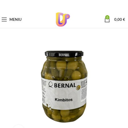
0
MENIU
0,00
€