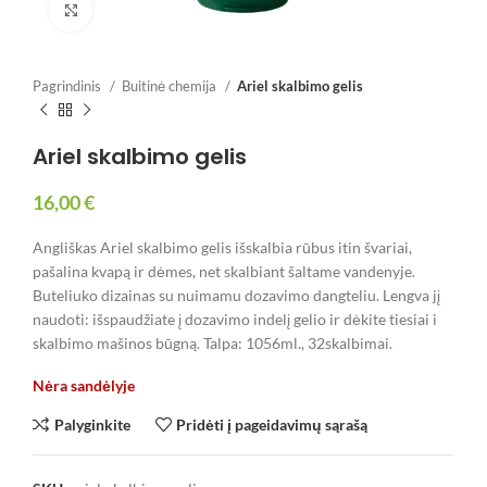
Spustelėkite, jei norite padidinti
Pagrindinis
Buitinė chemija
Ariel skalbimo gelis
Ariel skalbimo gelis
16,00
€
Angliškas Ariel skalbimo gelis išskalbia rūbus itin švariai,
pašalina kvapą ir dėmes, net skalbiant šaltame vandenyje.
Buteliuko dizainas su nuimamu dozavimo dangteliu. Lengva jį
naudoti: išspaudžiate į dozavimo indelį gelio ir dėkite tiesiai i
skalbimo mašinos būgną. Talpa: 1056ml., 32skalbimai.
Nėra sandėlyje
Palyginkite
Pridėti į pageidavimų sąrašą