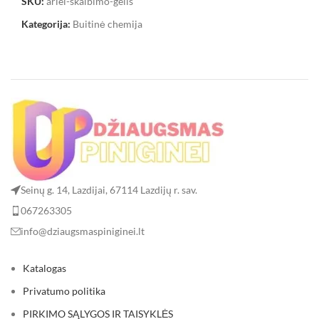
SKU:
ariel-skalbimo-gelis
Kategorija:
Buitinė chemija
Seinų g. 14, Lazdijai, 67114 Lazdijų r. sav.
067263305
info@dziaugsmaspiniginei.lt
Katalogas
Privatumo politika
PIRKIMO SĄLYGOS IR TAISYKLĖS