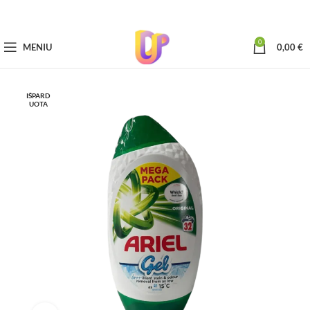
0
MENIU
0,00
€
IŠPARD
UOTA