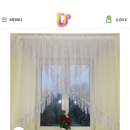
0
MENIU
0,00
€