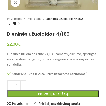
Spustelėkite, jei norite padidinti
Pagrindinis
Užuolaidos
Dieninės užuolaidos 4/160
Dieninės užuolaidos 4/160
22,00
€
Dieninės užuolaidos suteiks jūsų namams jaukumo, apsaugos
nuo pašalinių žvilgsnių, puiki apsauga nuo tiesioginių saulės
spindulių.
Sandėlyje liko tik 2 (gali būti užsakoma papildomai)
PRIDĖTI Į KREPŠELĮ
Palyginkite
Pridėti į pageidavimų sąrašą