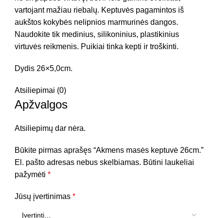
vartojant mažiau riebalų. Keptuvės pagamintos iš
aukštos kokybės nelipnios marmurinės dangos.
Naudokite tik medinius, silikoninius, plastikinius
virtuvės reikmenis. Puikiai tinka kepti ir troškinti.
Dydis 26×5,0cm.
Atsiliepimai (0)
Apžvalgos
Atsiliepimų dar nėra.
Būkite pirmas aprašęs “Akmens masės keptuvė 26cm.”
El. pašto adresas nebus skelbiamas.
Būtini laukeliai
pažymėti
*
Jūsų įvertinimas
*