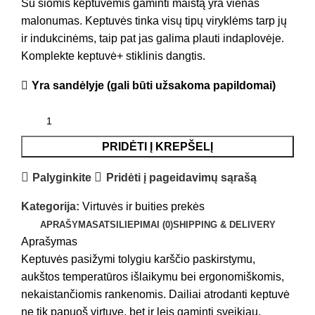
Su šiomis keptuvėmis gaminti maistą yra vienas
malonumas. Keptuvės tinka visų tipų viryklėms tarp jų
ir indukcinėms, taip pat jas galima plauti indaplovėje.
Komplekte keptuvė+ stiklinis dangtis.
Yra sandėlyje (gali būti užsakoma papildomai)
PRIDĖTI Į KREPŠELĮ
Palyginkite
Pridėti į pageidavimų sąrašą
Kategorija:
Virtuvės ir buities prekės
APRAŠYMAS
ATSILIEPIMAI (0)
SHIPPING & DELIVERY
Aprašymas
Keptuvės pasižymi tolygiu karščio paskirstymu,
aukštos temperatūros išlaikymu bei ergonomiškomis,
nekaistančiomis rankenomis. Dailiai atrodanti keptuvė
ne tik papuoš virtuvę, bet ir leis gaminti sveikiau,