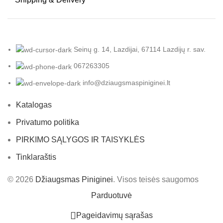
Seinų g. 14, Lazdijai, 67114 Lazdijų r. sav.
067263305
info@dziaugsmaspiniginei.lt
Katalogas
Privatumo politika
PIRKIMO SĄLYGOS IR TAISYKLĖS
Tinklaraštis
© 2026
Džiaugsmas Piniginei
. Visos teisės saugomos
Parduotuvė
Pageidavimų sąrašas