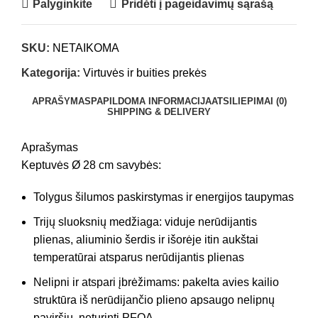
Palyginkite
Pridėti į pageidavimų sąrašą
SKU:
NETAIKOMA
Kategorija:
Virtuvės ir buities prekės
APRAŠYMAS
PAPILDOMA INFORMACIJA
ATSILIEPIMAI (0)
SHIPPING & DELIVERY
Aprašymas
Keptuvės Ø 28 cm savybės:
Tolygus šilumos paskirstymas ir energijos taupymas
Trijų sluoksnių medžiaga: viduje nerūdijantis
plienas, aliuminio šerdis ir išorėje itin aukštai
temperatūrai atsparus nerūdijantis plienas
Nelipni ir atspari įbrėžimams: pakelta avies kailio
struktūra iš nerūdijančio plieno apsaugo nelipnų
paviršių, neturintį PFOA