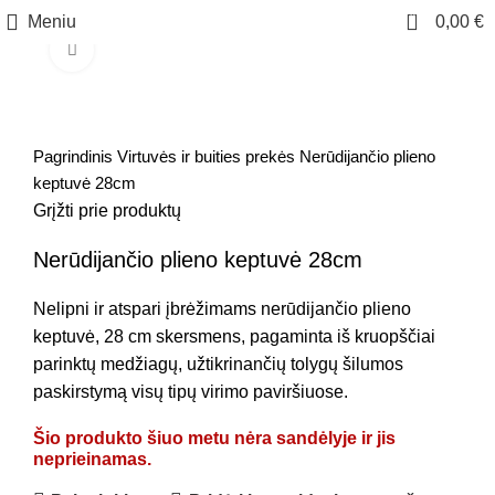
0
Meniu
0,00
€
Spustelėkite, jei norite padidinti
Pagrindinis
Virtuvės ir buities prekės
Nerūdijančio plieno
keptuvė 28cm
Grįžti prie produktų
Nerūdijančio plieno keptuvė 28cm
Nelipni ir atspari įbrėžimams nerūdijančio plieno
keptuvė, 28 cm skersmens, pagaminta iš kruopščiai
parinktų medžiagų, užtikrinančių tolygų šilumos
paskirstymą visų tipų virimo paviršiuose.
Šio produkto šiuo metu nėra sandėlyje ir jis
neprieinamas.