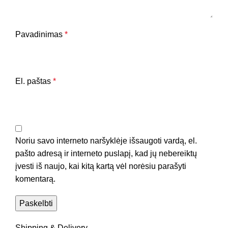
Pavadinimas
*
El. paštas
*
Noriu savo interneto naršyklėje išsaugoti vardą, el.
pašto adresą ir interneto puslapį, kad jų nebereiktų
įvesti iš naujo, kai kitą kartą vėl norėsiu parašyti
komentarą.
Shipping & Delivery