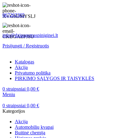
067263305
info@dziaugsmaspiniginei.lt
Prisijungti / Registruotis
Katalogas
Akcija
Privatumo politika
PIRKIMO SĄLYGOS IR TAISYKLĖS
0
straipsniai
0,00
€
Meniu
0
straipsniai
0,00
€
Kategorijos
Akcija
Automobilių kvapai
Buitinė chemija