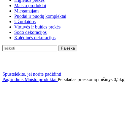
Higienos prekės
Maisto produktai
Miegamajam
Puodai ir puodų komplektai
Užuolaidos
Virtuvės ir buities prekės
Sodo dekoracijos
Kalėdinės dekoracijos
Paieška
Spustelėkite, jei norite padidinti
Pagrindinis
Maisto produktai
Persiladas prieskonių mišinys 0,5kg.