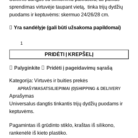
sprendimas virtuvėje taupant vietą, tinka trijų dydžių
puodams ir keptuvėms: skermuo 24/26/28 cm.
Yra sandėlyje (gali būti užsakoma papildomai)
PRIDĖTI Į KREPŠELĮ
Palyginkite
Pridėti į pageidavimų sąrašą
Kategorija:
Virtuvės ir buities prekės
APRAŠYMAS
ATSILIEPIMAI (0)
SHIPPING & DELIVERY
Aprašymas
Universalus dangtis tinkantis trijų dydžių puodams ir
keptuvėms.
Pagamintas iš grūdinto stiklo, kraštas iš silikono,
rankenėlė iš kieto plastiko.