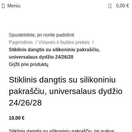
0
Meniu
0,00
€
Spustelėkite, jei norite padidinti
Pagrindinis
Virtuvės ir buities prekės
Stiklinis dangtis su silikoniniu pakraščiu,
universalaus dydžio 24/26/28
Grįžti prie produktų
Stiklinis dangtis su silikoniniu
pakraščiu, universalaus dydžio
24/26/28
10,00
€
Stiklinis dangtis su silikoniniu pakraščiu, tai puikus