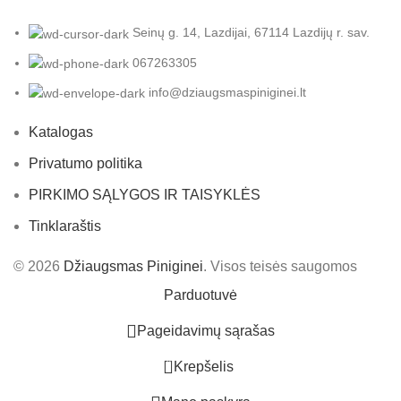
Seinų g. 14, Lazdijai, 67114 Lazdijų r. sav.
067263305
info@dziaugsmaspiniginei.lt
Katalogas
Privatumo politika
PIRKIMO SĄLYGOS IR TAISYKLĖS
Tinklaraštis
© 2026
Džiaugsmas Piniginei
. Visos teisės saugomos
Parduotuvė
Pageidavimų sąrašas
0
Krepšelis