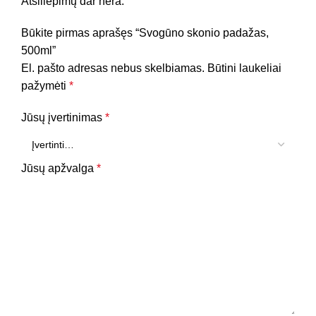
Atsiliepimų dar nėra.
Būkite pirmas aprašęs “Svogūno skonio padažas,
500ml”
El. pašto adresas nebus skelbiamas.
Būtini laukeliai
pažymėti
*
Jūsų įvertinimas
*
Jūsų apžvalga
*