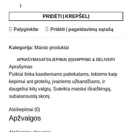
PRIDĖTI Į KREPŠELĮ
Palyginkite
Pridėti į pageidavimų sąrašą
Kategorija:
Maisto produktai
APRAŠYMAS
ATSILIEPIMAI (0)
SHIPPING & DELIVERY
Aprašymas
Puikiai tinka kasdieniams patiekalams, tokiems kaip
kepimui ant grotelių, įvairiems užkandžiams, ir
daugeliui kitų valgių. Suteikia maistui išraiškingą,
subalansuotą skonį.
Atsiliepimai (0)
Apžvalgos