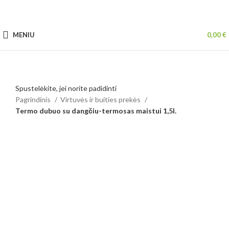
MENIU
0,00
€
Spustelėkite, jei norite padidinti
Pagrindinis
Virtuvės ir buities prekės
Termo dubuo su dangčiu-termosas maistui 1,5l.