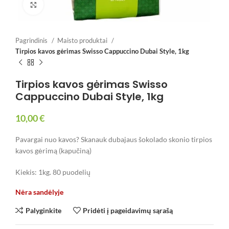
Spustelėkite, jei norite padidinti
Pagrindinis
Maisto produktai
Tirpios kavos gėrimas Swisso Cappuccino Dubai Style, 1kg
Tirpios kavos gėrimas Swisso
Cappuccino Dubai Style, 1kg
10,00
€
Pavargai nuo kavos? Skanauk dubajaus šokolado skonio tirpios
kavos gėrimą (kapučiną)
Kiekis: 1kg. 80 puodelių
Nėra sandėlyje
Palyginkite
Pridėti į pageidavimų sąrašą