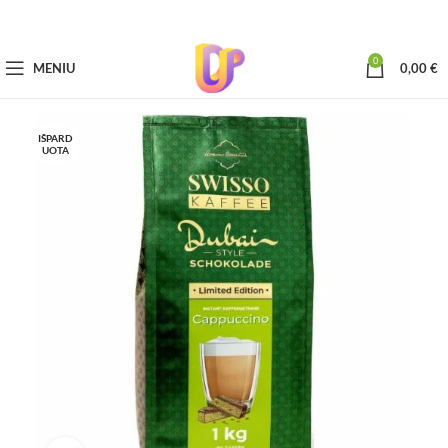
0
MENIU
0,00
€
IŠPARD
UOTA