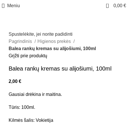
0
Meniu
0,00
€
Spustelėkite, jei norite padidinti
Pagrindinis
Higienos prekės
Balea rankų kremas su alijošiumi, 100ml
Grįžti prie produktų
Balea rankų kremas su alijošiumi, 100ml
2,00
€
Gausiai drėkina ir maitina.
Tūris: 100ml.
Kilmės šalis: Vokietija