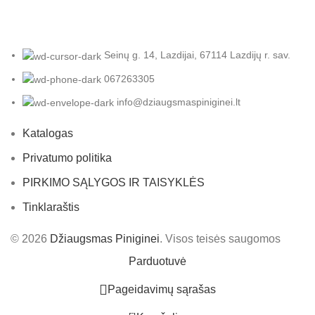
Seinų g. 14, Lazdijai, 67114 Lazdijų r. sav.
067263305
info@dziaugsmaspiniginei.lt
Katalogas
Privatumo politika
PIRKIMO SĄLYGOS IR TAISYKLĖS
Tinklaraštis
© 2026
Džiaugsmas Piniginei
. Visos teisės saugomos
Parduotuvė
Pageidavimų sąrašas
0