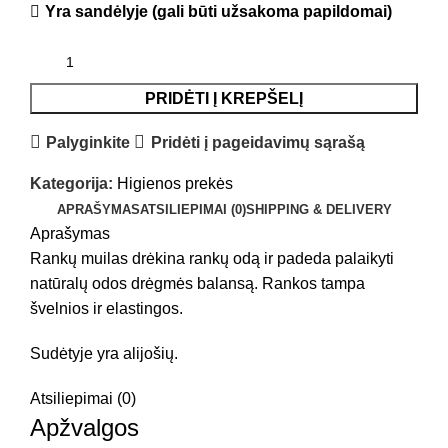
Yra sandėlyje (gali būti užsakoma papildomai)
PRIDĖTI Į KREPŠELĮ
Palyginkite
Pridėti į pageidavimų sąrašą
Kategorija:
Higienos prekės
APRAŠYMAS
ATSILIEPIMAI (0)
SHIPPING & DELIVERY
Aprašymas
Rankų muilas drėkina rankų odą ir padeda palaikyti
natūralų odos drėgmės balansą. Rankos tampa
švelnios ir elastingos.
Sudėtyje yra alijošių.
Atsiliepimai (0)
Apžvalgos