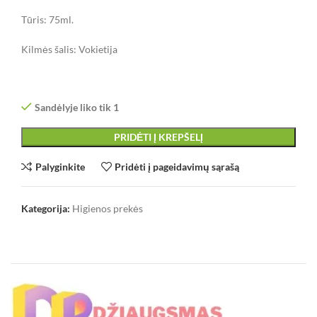
Tūris: 75ml.
Kilmės šalis: Vokietija
Sandėlyje liko tik 1
PRIDĖTI Į KREPŠELĮ
Palyginkite
Pridėti į pageidavimų sąrašą
Kategorija:
Higienos prekės