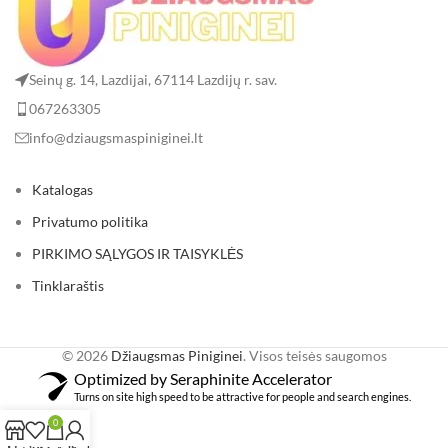
Seinų g. 14, Lazdijai, 67114 Lazdijų r. sav.
067263305
info@dziaugsmaspiniginei.lt
Katalogas
Privatumo politika
PIRKIMO SĄLYGOS IR TAISYKLĖS
Tinklaraštis
© 2026
Džiaugsmas Piniginei
. Visos teisės saugomos
Optimized by Seraphinite Accelerator
Turns on site high speed to be attractive for people and search engines.
0