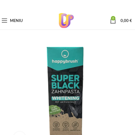
0
MENIU
0,00
€