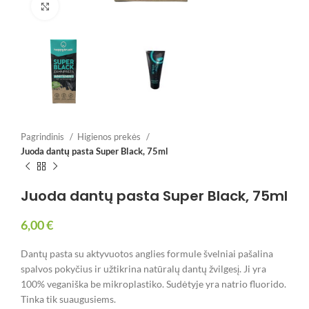
Spustelėkite, jei norite padidinti
Pagrindinis
Higienos prekės
Juoda dantų pasta Super Black, 75ml
Juoda dantų pasta Super Black, 75ml
6,00
€
Dantų pasta su aktyvuotos anglies formule švelniai pašalina
spalvos pokyčius ir užtikrina natūralų dantų žvilgesį. Ji yra
100% veganiška be mikroplastiko. Sudėtyje yra natrio fluorido.
Tinka tik suaugusiems.