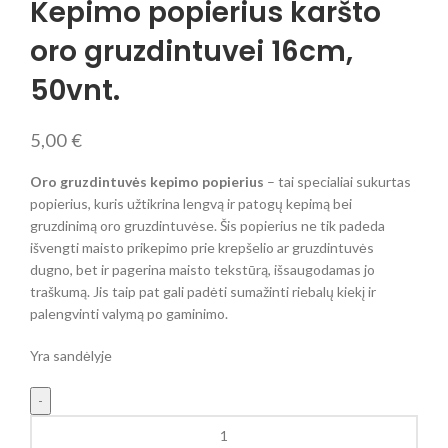
Kepimo popierius karšto
oro gruzdintuvei 16cm,
50vnt.
5,00
€
Oro gruzdintuvės kepimo popierius
– tai specialiai sukurtas
popierius, kuris užtikrina lengvą ir patogų kepimą bei
gruzdinimą oro gruzdintuvėse. Šis popierius ne tik padeda
išvengti maisto prikepimo prie krepšelio ar gruzdintuvės
dugno, bet ir pagerina maisto tekstūrą, išsaugodamas jo
traškumą. Jis taip pat gali padėti sumažinti riebalų kiekį ir
palengvinti valymą po gaminimo.
Yra sandėlyje