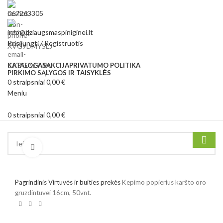
067263305
info@dziaugsmaspiniginei.lt
Prisijungti / Registruotis
KATALOGAS
AKCIJA
PRIVATUMO POLITIKA
PIRKIMO SĄLYGOS IR TAISYKLĖS
0
straipsniai
0,00
€
Meniu
0
straipsniai
0,00
€
Kategorijos
Spustelėkite, jei norite padidinti
Pagrindinis
Virtuvės ir buities prekės
Kepimo popierius karšto oro
gruzdintuvei 16cm, 50vnt.